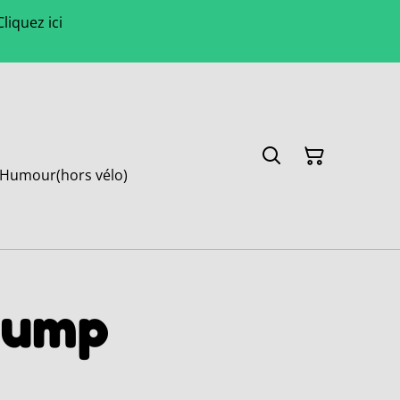
liquez ici
Humour(hors vélo)
rump