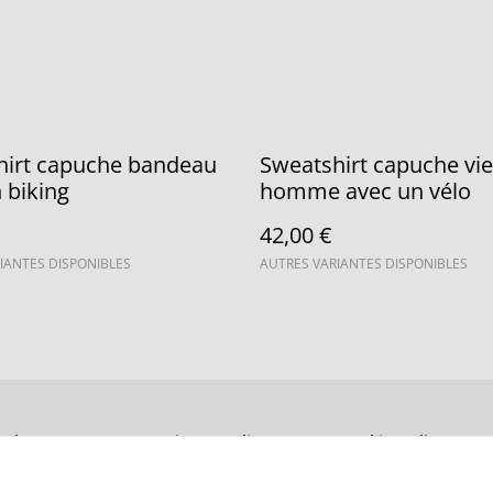
hirt capuche bandeau
Sweatshirt capuche vieil
 biking
homme avec un vélo
42,00 €
IANTES DISPONIBLES
AUTRES VARIANTES DISPONIBLES
gal Terms
Privacy Policy
Cookie Policy