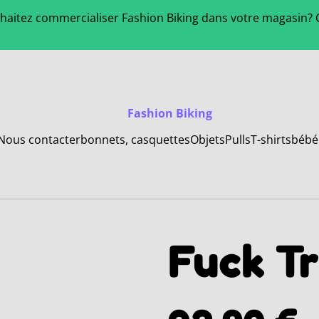
aitez commercialiser Fashion Biking dans votre magasin? C
Fashion Biking
Nous contacter
bonnets, casquettes
Objets
Pulls
T-shirts
bébé
Fuck T