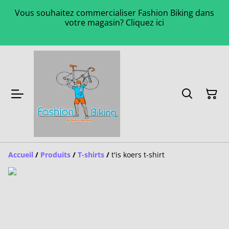
Vous souhaitez commercialiser Fashion Biking dans
votre magasin? Cliquez ici
Accueil
/
Produits
/
T-shirts
/
t'is koers t-shirt