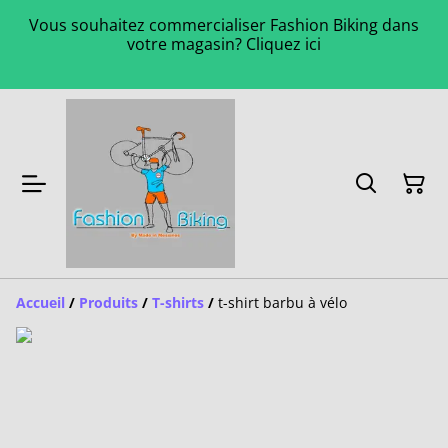
Vous souhaitez commercialiser Fashion Biking dans
votre magasin? Cliquez ici
Accueil
/
Produits
/
T-shirts
/
t-shirt barbu à vélo