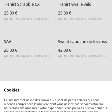
T-shirt Scrabble CX
T-shirt vive le vélo
25,00 €
25,00 €
AUTRES VARIANTES DISPONIBLES
AUTRES VARIANTES DISPONIBLES
SAV
Sweat capuche cyclocross
25,00 €
42,00 €
AUTRES VARIANTES DISPONIBLES
AUTRES VARIANTES DISPONIBLES
Cookies
Contactez-nous
Legal Terms
Ce site Internet utilise des cookies. Ce sont de petits fichiers qui nous
Privacy Policy
Cookie Policy
aident à comprendre la manière dont vous utilisez nos services afin que
Accueil
nous puissions améliorer votre expérience. Vous pouvez en savoir plus sur
ces cookies et contrôler la façon dont ils sont utilisés en cliquant sur